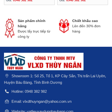
Giá:
0948 382 982
Giá:
0948 382 982
h
Chiết khấu cao
Giao hàng tận nơ
Lên đến 30% đơn
Nhanh chóng đúng
p từ
hàng
hẹn
Showroom 1: Số 25, Tổ 1, KP Cây Sắn, Thị trấn Lai Uyên,
Huyện Bàu Bàng, Tỉnh Bình Dương
Hotline: 0948 382 982
Email: vlxdthuyngan@yahoo.com.vn
Website: vatlieuxaydungbaubang.com