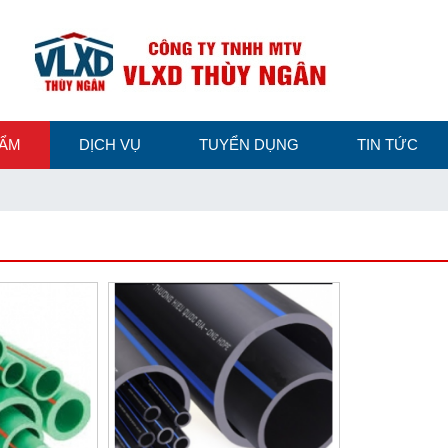
HẨM
DỊCH VỤ
TUYỂN DỤNG
TIN TỨC