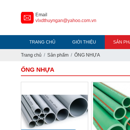
Email
vlxdthuyngan@yahoo.com.vn
TRANG CHỦ
GIỚI THIỆU
SẢN P
Trang chủ
Sản phẩm
ỐNG NHỰA
ỐNG NHỰA