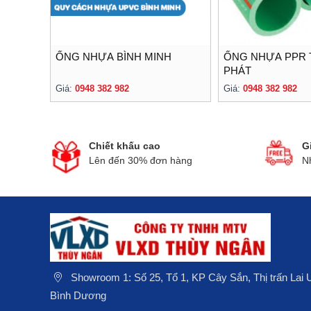
ỐNG NHỰA BÌNH MINH
ỐNG NHỰA PPR
PHÁT
Giá:
0948 382 982
Giá:
0948 382 982
Chiết khấu cao
G
Lên đến 30% đơn hàng
N
Showroom 1: Số 25, Tổ 1, KP Cây Sắn, Thị trấn Lai
Bình Dương