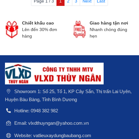
Page 1 / 3
1
2
3
Next
Last
Chiết khấu cao
Giao hàng tận nơi
Lên đến 30% đơn
Nhanh chóng đúng
hàng
hẹn
Showroom 1: Số 25, Tổ 1, KP Cây Sắn, Thị trấn Lai Uyên,
Huyện Bàu Bàng, Tỉnh Bình Dương
Hotline: 0948 382 982
Email: vlxdthuyngan@yahoo.com.vn
Website: vatlieuxaydungbaubang.com