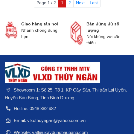
Page 1 / 2
1
2
Next
Last
Giao hàng tận nơi
Bán đúng đủ số
Nhanh chóng đúng
lượng
hẹn
Nói không với cân
thiếu
Showroom 1: Số 25, Tổ 1, KP Cây Sắn, Thị trấn Lai Uyên,
Huyện Bàu Bàng, Tỉnh Bình Dương
Hotline: 0948 382 982
Email: vlxdthuyngan@yahoo.com.vn
Website: vatlieuxaydungbaubang.com