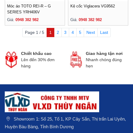
Móc áo TOTO REI-R – G
Kệ cốc Viglacera VG9562
SERIES YRH406V
Giá:
0948 382 982
Giá:
0948 382 982
Page 1 / 5
1
2
3
4
5
Next
Last
Chiết khấu cao
Giao hàng tận nơi
Lên đến 30% đơn
Nhanh chóng đúng
hàng
hẹn
Showroom 1: Số 25, Tổ 1, KP Cây Sắn, Thị trấn Lai Uyên,
Huyện Bàu Bàng, Tỉnh Bình Dương