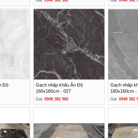
Giá:
0948 382 982
Giá:
0948 382 
n Độ
Gạch nhập khẩu Ấn Độ
Gạch nhập k
160x160cm - 027
160x160cm -
Giá:
0948 382 982
Giá:
0948 382 