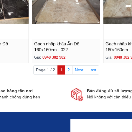
n Độ
Gạch nhập khẩu Ấn Độ
Gạch nhập k
160x160cm - 022
160x160cm -
Giá:
0948 382 982
Giá:
0948 382 
Page 1 / 2
1
2
Next
Last
iao hàng tận nơi
Bán đúng đủ số lượn
hanh chóng đúng hẹn
Nói không với cân thiếu