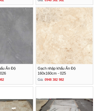
982
Giá:
0948 382 982
hẩu Ấn Độ
Gạch nhập khẩu Ấn Độ
 026
160x160cm - 025
982
Giá:
0948 382 982