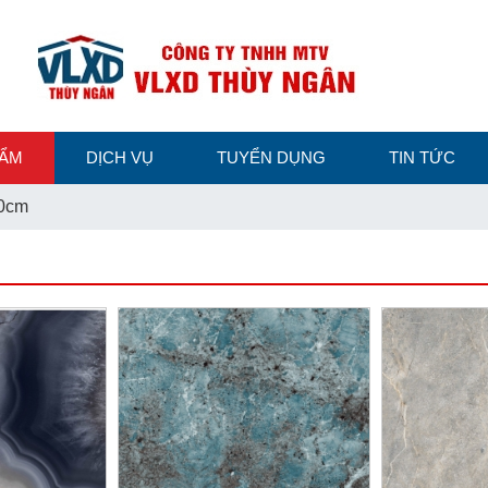
HẨM
DỊCH VỤ
TUYỂN DỤNG
TIN TỨC
0cm