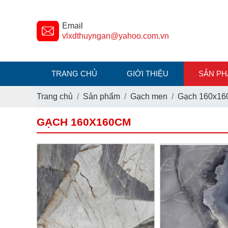
Email
vlxdthuyngan@yahoo.com.vn
TRANG CHỦ
GIỚI THIỆU
SẢN P
Trang chủ
Sản phẩm
Gạch men
Gạch 160x16
GẠCH 160X160CM