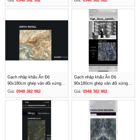
Giá:
0948 382 982
Giá:
0948 382 982
Gạch nhập khẩu Ấn Độ
Gạch nhập khẩu Ấn Độ
90x180cm ghép vân đối xứng-
90x180cm ghép vân đối xứng-
011
010
Giá:
0948 382 982
Giá:
0948 382 982