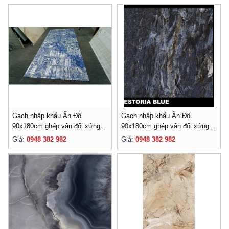
Gạch nhập khẩu Ấn Độ
Gạch nhập khẩu Ấn Độ
90x180cm ghép vân đối xứng-
90x180cm ghép vân đối xứng-
005
004
Giá:
0948 382 982
Giá:
0948 382 982