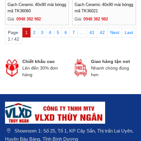
Gạch Ceramic 40x80 mài bóngg
Gạch Ceramic 40x80 mài bóngg
mã TK36060
mã TK36021
Giá:
0948 382 982
Giá:
0948 382 982
Page
1
2
3
4
5
6
7
...
41
42
Next
Last
1 / 42
Chiết khấu cao
Giao hàng tận nơi
Lên đến 30% đơn
Nhanh chóng đúng
hàng
hẹn
Showroom 1: Số 25, Tổ 1, KP Cây Sắn, Thị trấn Lai Uyên,
Huyện Bàu Bàng, Tỉnh Bình Dương