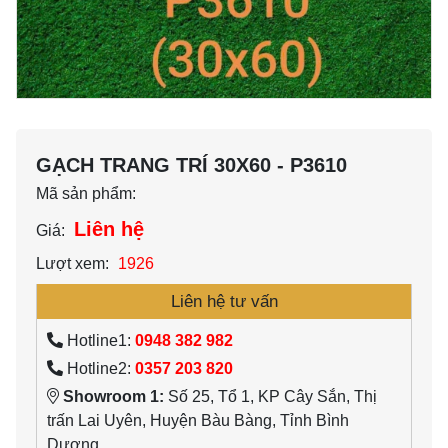
GẠCH TRANG TRÍ 30X60 - P3610
Mã sản phẩm:
Liên hệ
Giá:
Lượt xem:
1926
Liên hệ tư vấn
Hotline1:
0948 382 982
Hotline2:
0357 203 820
Showroom 1:
Số 25, Tổ 1, KP Cây Sắn, Thị
trấn Lai Uyên, Huyện Bàu Bàng, Tỉnh Bình
Dương