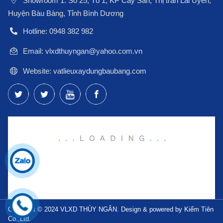
Showroom 1: Số 25, Tổ 1, KP Cây Sắn, Thị trấn Lai Uyên,
Huyện Bàu Bàng, Tỉnh Bình Dương
Hotline: 0948 382 982
Email: vlxdthuyngan@yahoo.com.vn
Website: vatlieuxaydungbaubang.com
Copyright © 2024 VLXD THÙY NGÂN. Design & powered by Kiếm Tiên
Co.,Ltd.