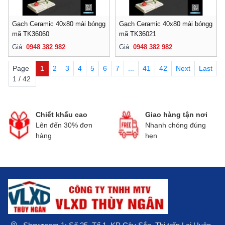
Gạch Ceramic 40x80 mài bóngg
Gạch Ceramic 40x80 mài bóngg
mã TK36060
mã TK36021
Giá:
0948 382 982
Giá:
0948 382 982
Page
1
2
3
4
5
6
7
...
41
42
Next
Last
1 / 42
Chiết khấu cao
Giao hàng tận nơi
Lên đến 30% đơn
Nhanh chóng đúng
hàng
hẹn