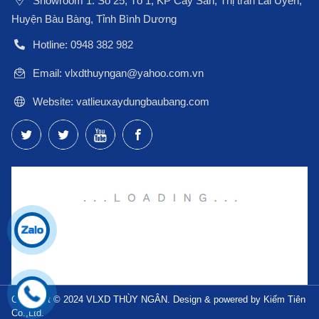
Showroom 1: Số 25, Tổ 1, KP Cây Sắn, Thị trấn Lai Uyên,
Huyện Bàu Bàng, Tỉnh Bình Dương
Hotline: 0948 382 982
Email: vlxdthuyngan@yahoo.com.vn
Website: vatlieuxaydungbaubang.com
Copyright © 2024 VLXD THÙY NGÂN. Design & powered by Kiếm Tiên
Co.,Ltd.