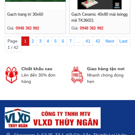
Gạch trang trí 30x60
Gạch Ceramic 40x80 mài bóngg
mã TK36021
Giá:
0948 382 982
Giá:
0948 382 982
Page
1
2
3
4
5
6
7
...
41
42
Next
Last
1 / 42
Chiết khấu cao
Giao hàng tận nơi
Lên đến 30% đơn
Nhanh chóng đúng
hàng
hẹn