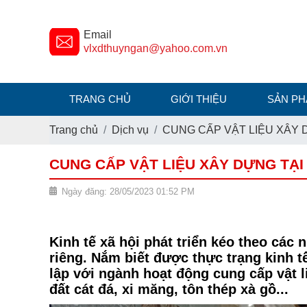
Email
vlxdthuyngan@yahoo.com.vn
TRANG CHỦ
GIỚI THIỆU
SẢN P
Trang chủ
Dịch vụ
CUNG CẤP VẬT LIỆU XÂY
CUNG CẤP VẬT LIỆU XÂY DỰNG TẠ
Ngày đăng: 28/05/2023 01:52 PM
Kinh tế xã hội phát triển kéo theo cá
riêng. Nắm biết được thực trạng ki
lập với ngành hoạt động cung cấp vật 
đất cát đá, xi măng, tôn thép xà gồ...