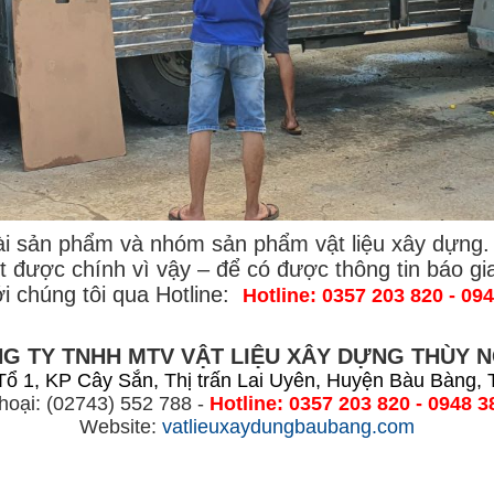
vài sản phẩm và nhóm sản phẩm vật liệu xây dựng.
t được chính vì vậy – để có được thông tin báo gia
với chúng tôi qua Hotline:
Hotline: 0357 203 820 - 09
G TY TNHH MTV VẬT LIỆU XÂY DỰNG THÙY 
Tổ 1, KP Cây Sắn, Thị trấn Lai Uyên, Huyện Bàu Bàng,
hoại: (02743) 552 788 -
Hotline: 0357 203 820 - 0948 3
Website:
vatlieuxaydungbaubang.com