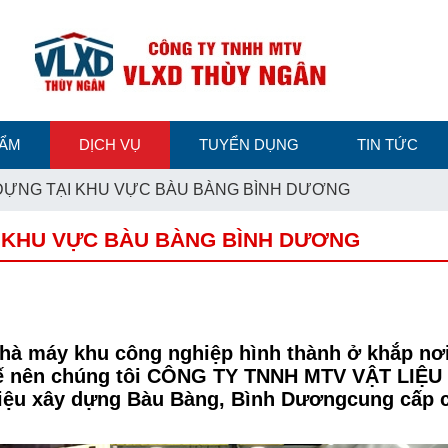
HẨM
DỊCH VỤ
TUYỂN DỤNG
TIN TỨC
 DỰNG TẠI KHU VỰC BÀU BÀNG BÌNH DƯƠNG
I KHU VỰC BÀU BÀNG BÌNH DƯƠNG
c nhà máy khu công nghiệp hình thành ở khắp n
nh tế nên chúng tôi CÔNG TY TNNH MTV VẬT L
liệu xây dựng Bàu Bàng, Bình Dươngcung cấp cá