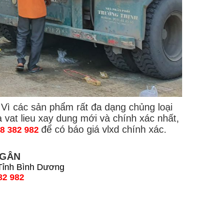
 Vì các sản phẩm rất đa dạng chủng loại
 vat lieu xay dung mới và chính xác nhất,
để có báo giá vlxd chính xác.
48 382 982
NGÂN
 Tỉnh Bình Dương
82 982