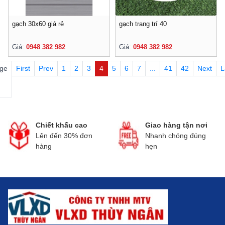
gạch 30x60 giá rẻ
gạch trang trí 40
Giá:
0948 382 982
Giá:
0948 382 982
ge
First
Prev
1
2
3
4
5
6
7
...
41
42
Next
L
Chiết khấu cao
Giao hàng tận nơi
Lên đến 30% đơn
Nhanh chóng đúng
hàng
hẹn