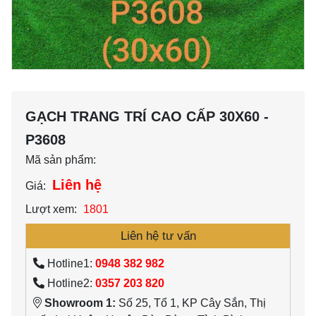
GẠCH TRANG TRÍ CAO CẤP 30X60 -
P3608
Mã sản phẩm:
Liên hệ
Giá:
Lượt xem:
1801
Liên hệ tư vấn
Hotline1:
0948 382 982
Hotline2:
0357 203 820
Showroom 1:
Số 25, Tổ 1, KP Cây Sắn, Thị