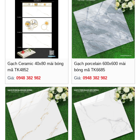
Gạch Ceramic 40x80 mài bóng
Gạch porcelain 600x600 mài
mã TK4852
bóng mã TK6685
Giá:
0948 382 982
Giá:
0948 382 982