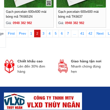
Gạch porcelain 600x600 mài
Gạch porcelain 600x600 mài
bóng mã TK6651N
bóng mã TK6637
Giá:
0948 382 982
Giá:
0948 382 982
ge
First
Prev
1
2
3
4
5
6
7
...
41
42
Next
L
Chiết khấu cao
Giao hàng tận nơi
Lên đến 30% đơn
Nhanh chóng đúng
hàng
hẹn