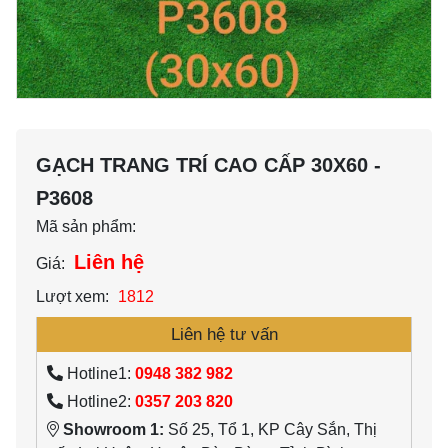
GẠCH TRANG TRÍ CAO CẤP 30X60 -
P3608
Mã sản phẩm:
Liên hệ
Giá:
Lượt xem:
1812
Liên hệ tư vấn
Hotline1:
0948 382 982
Hotline2:
0357 203 820
Showroom 1:
Số 25, Tổ 1, KP Cây Sắn, Thị