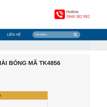
Hotline
0948 382 982
LIÊN HỆ
ÀI BÓNG MÃ TK4856
n