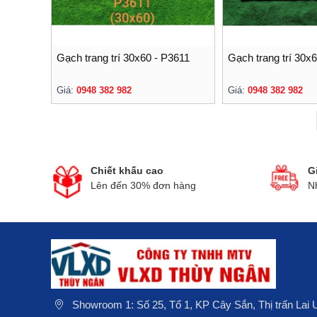
Gạch trang trí 30x60 - P3611
Gạch trang trí 30x
Giá:
0948 382 982
Giá:
0948 382 982
Chiết khấu cao
G
Lên đến 30% đơn hàng
N
Showroom 1: Số 25, Tổ 1, KP Cây Sắn, Thị trấn Lai