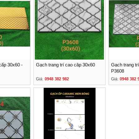
 cấp 30x60 -
Gạch trang trí cao câp 30x60
Gạch trang tr
P3608
Giá:
0948 382 982
Giá:
0948 382 