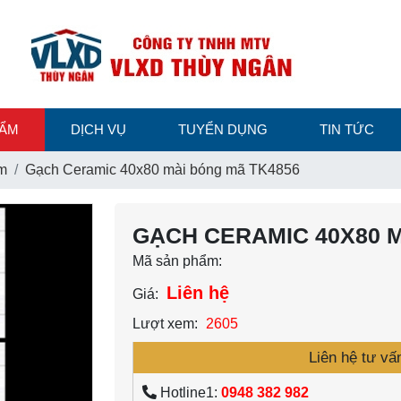
HẨM
DỊCH VỤ
TUYỂN DỤNG
TIN TỨC
m
Gạch Ceramic 40x80 mài bóng mã TK4856
GẠCH CERAMIC 40X80 M
Mã sản phẩm:
Liên hệ
Giá:
Lượt xem:
2605
Liên hệ tư vấ
Hotline1:
0948 382 982