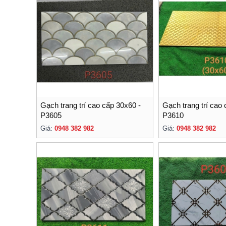
Gạch trang trí cao cấp 30x60 -
Gạch trang trí cao
P3605
P3610
Giá:
0948 382 982
Giá:
0948 382 982