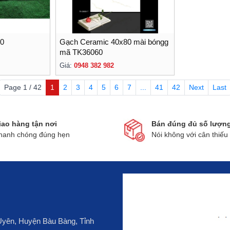
60
Gạch Ceramic 40x80 mài bóngg
mã TK36060
Giá:
0948 382 982
Page 1 / 42
1
2
3
4
5
6
7
...
41
42
Next
Last
iao hàng tận nơi
Bán đúng đủ số lượn
hanh chóng đúng hẹn
Nói không với cân thiếu
 Uyên, Huyện Bàu Bàng, Tỉnh